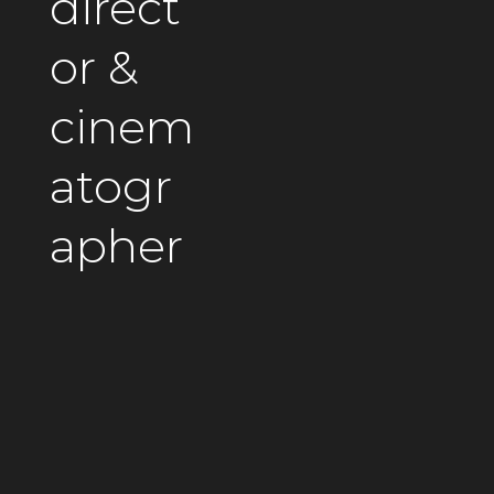
direct
or &
cinem
atogr
apher