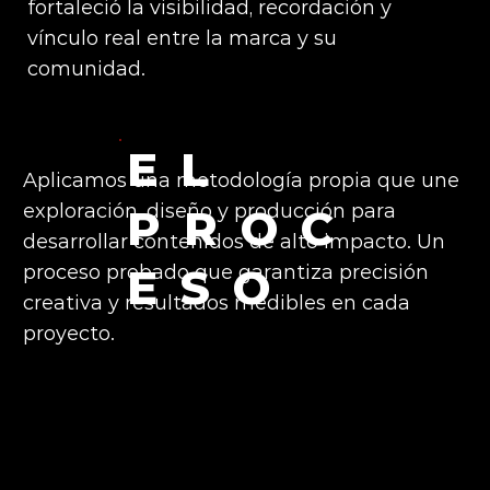
fortaleció la visibilidad, recordación y
vínculo real entre la marca y su
comunidad.
EL
Aplicamos una metodología propia que une
exploración, diseño y producción para
PROC
desarrollar contenidos de alto impacto. Un
ESO
proceso probado que garantiza precisión
creativa y resultados medibles en cada
proyecto.