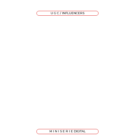
U G C / INFLUENCERS
M I N I S E R I E DIGITAL