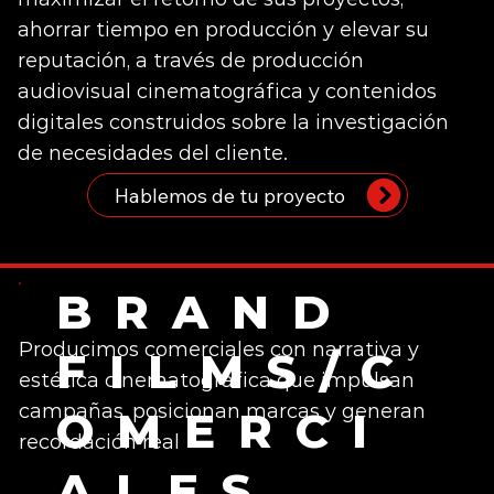
ahorrar tiempo en producción y elevar su
reputación, a través de producción
audiovisual cinematográfica y contenidos
digitales construidos sobre la investigación
de necesidades del cliente.
Hablemos de tu proyecto
BRAND
Producimos comerciales con narrativa y
FILMS/C
estética cinematográfica que impulsan
campañas, posicionan marcas y generan
OMERCI
recordación real
ALES