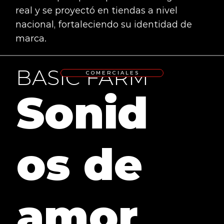
real y se proyectó en tiendas a nivel
nacional, fortaleciendo su identidad de
marca.
BASIC FARM
C O M E R C I A L E S
Sonid
os de
amor