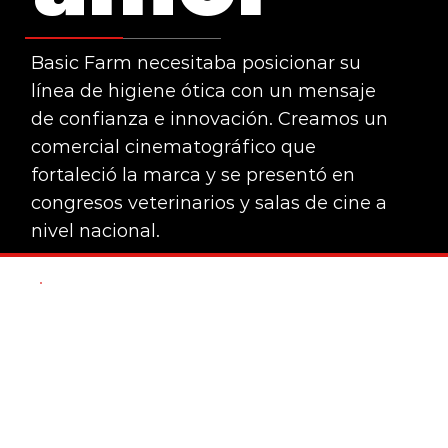
Basic Farm necesitaba posicionar su
línea de higiene ótica con un mensaje
de confianza e innovación. Creamos un
comercial cinematográfico que
fortaleció la marca y se presentó en
congresos veterinarios y salas de cine a
nivel nacional.
DIGITAL
Creamos contenidos digitales pensados
CINEMA
para vivir en las redes sociales de cada
marca, no como piezas aisladas, sino
como historias que nacen de momentos
de consumo reales y situaciones que