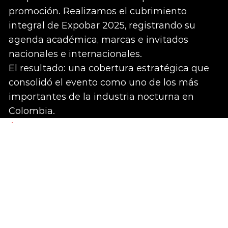
promoción. Realizamos el cubrimiento
integral de Expobar 2025, registrando su
agenda académica, marcas e invitados
nacionales e internacionales.
El resultado: una cobertura estratégica que
consolidó el evento como uno de los más
importantes de la industria nocturna en
Colombia.
DOCUME
Creamos documentales con alma.
NTAL
Nos sumergimos en lo cultural, lo social y lo
humano para descubrir historias que
merecen ser contadas. Los documentales
nos permiten explorar más a fondo, con
mayor creatividad e intimidad que